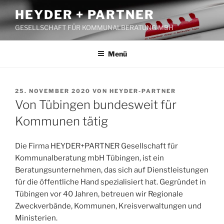
Zum
HEYDER + PARTNER
Inhalt
GESELLSCHAFT FÜR KOMMUNALBERATUNG MBH
springen
Menü
VERÖFFENTLICHT
25. NOVEMBER 2020
VON
HEYDER-PARTNER
AM
Von Tübingen bundesweit für
Kommunen tätig
Die Firma HEYDER+PARTNER Gesellschaft für
Kommunalberatung mbH Tübingen, ist ein
Beratungsunternehmen, das sich auf Dienstleistungen
für die öffentliche Hand spezialisiert hat. Gegründet in
Tübingen vor 40 Jahren, betreuen wir Regionale
Zweckverbände, Kommunen, Kreisverwaltungen und
Ministerien.