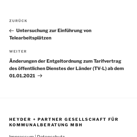
Beitragsnavigation
Vorheriger
ZURÜCK
Beitrag
Untersuchung zur Einführung von
Telearbeitsplätzen
Nächster
WEITER
Beitrag
Änderungen der Entgeltordnung zum Tarifvertrag
des öffentlichen Dienstes der Länder (TV-L) ab dem
01.01.2021
HEYDER + PARTNER GESELLSCHAFT FÜR
KOMMUNALBERATUNG MBH