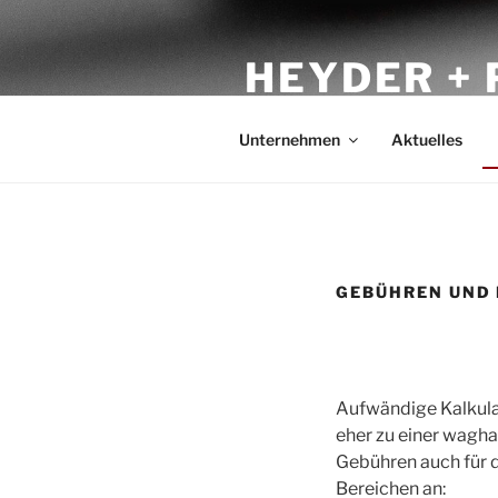
Zum
Inhalt
HEYDER +
springen
GESELLSCHAFT FÜR KOMM
Unternehmen
Aktuelles
GEBÜHREN UND 
Aufwändige Kalkula
eher zu einer wagha
Gebühren auch für 
Bereichen an: