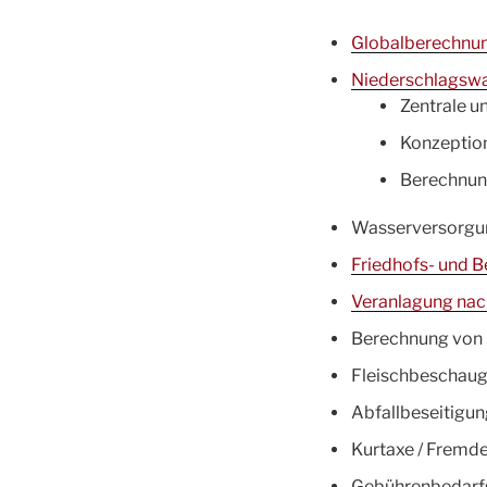
Globalberechnu
Niederschlagswa
Zentrale u
Konzeptio
Berechnun
Wasserversorgu
Friedhofs- und 
Veranlagung na
Berechnung von S
Fleischbeschaug
Abfallbeseitigu
Kurtaxe / Fremd
Gebührenbedarf