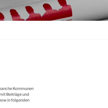
.
ür manche Kommunen
amit Beiträge und
how in folgenden