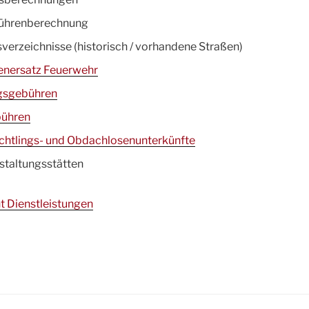
ührenberechnung
erzeichnisse (historisch / vorhandene Straßen)
tenersatz Feuerwehr
gsgebühren
bühren
üchtlings- und Obdachlosenunterkünfte
staltungsstätten
t Dienstleistungen