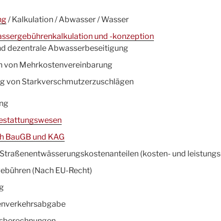
ng
/ Kalkulation / Abwasser / Wasser
ssergebührenkalkulation und -konzeption
nd dezentrale Abwasserbeseitigung
n von Mehrkostenvereinbarung
g von Starkverschmutzerzuschlägen
ng
Bestattungswesen
ch BauGB und KAG
traßenentwässerungskostenanteilen (kosten- und leistungso
ebühren (Nach EU-Recht)
ng
enverkehrsabgabe
sberechnungen