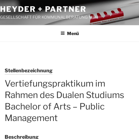
Zum
HEYDER + PARTNER
Inhalt
GESELLSCHAFT FÜR KOMMUNALBERATUNG MBH
springen
Menü
Stellenbezeichnung
Vertiefungspraktikum im
Rahmen des Dualen Studiums
Bachelor of Arts – Public
Management
Beschreibung