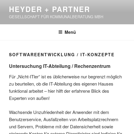
Zum
HEYDER + PARTNER
Inhalt
GESELLSCHAFT FÜR KOMMUNALBERATUNG MBH
springen
Menü
SOFTWAREENTWICKLUNG / IT-KONZEPTE
Untersuchung IT-Abteilung / Rechenzentrum
Für „Nicht-ITler“ ist es üblicherweise nur begrenzt möglich
zu beurteilen, ob die IT-Abteilung des eigenen Hauses
funktional arbeitet – hier hilft der erfahrene Blick des
Experten von außen!
Wachsende Unzufriedenheit der Anwender mit dem
Benutzerservice, Ausfallzeiten von Arbeitsplatzrechnern
und Servern, Probleme mit der Datensicherheit sowie
steigende Kosten für externe Dienstleister sind Indizien für